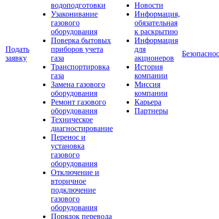
водоподготовки
Новости
Узаконивание
Информация,
газового
обязательная
оборудования
к раскрытию
Поверка бытовых
Информация
Подать
приборов учета
для
Безопаснос
заявку
газа
акционеров
Транспортировка
История
газа
компании
Замена газового
Миссия
оборудования
компании
Ремонт газового
Карьера
оборудования
Партнеры
Техническое
диагностирование
Перенос и
установка
газового
оборудования
Отключение и
вторичное
подключение
газового
оборудования
Порядок перевода