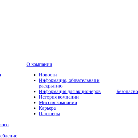
О компании
и
а
Новости
Информация, обязательная к
раскрытию
Информация для акционеров
Безопасно
История компании
Миссия компании
Карьера
Партнеры
вого
ребление