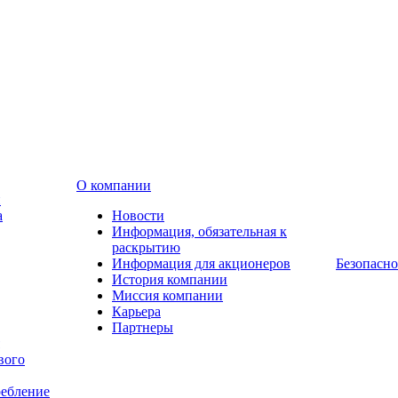
О компании
и
а
Новости
Информация, обязательная к
раскрытию
Информация для акционеров
Безопасно
История компании
Миссия компании
Карьера
Партнеры
вого
ребление