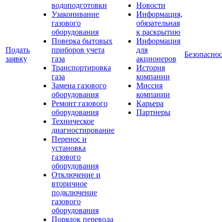
водоподготовки
Новости
Узаконивание
Информация,
газового
обязательная
оборудования
к раскрытию
Поверка бытовых
Информация
Подать
приборов учета
для
Безопаснос
заявку
газа
акционеров
Транспортировка
История
газа
компании
Замена газового
Миссия
оборудования
компании
Ремонт газового
Карьера
оборудования
Партнеры
Техническое
диагностирование
Перенос и
установка
газового
оборудования
Отключение и
вторичное
подключение
газового
оборудования
Порядок перевода