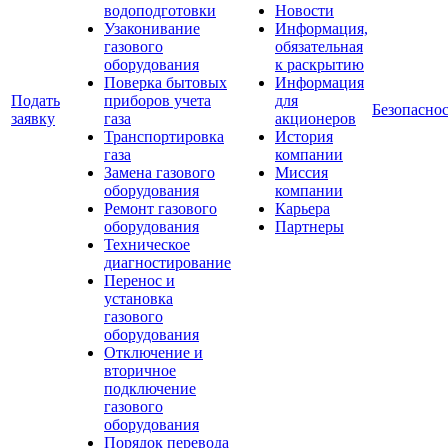
водоподготовки
Новости
Узаконивание
Информация,
газового
обязательная
оборудования
к раскрытию
Поверка бытовых
Информация
Подать
приборов учета
для
Безопаснос
заявку
газа
акционеров
Транспортировка
История
газа
компании
Замена газового
Миссия
оборудования
компании
Ремонт газового
Карьера
оборудования
Партнеры
Техническое
диагностирование
Перенос и
установка
газового
оборудования
Отключение и
вторичное
подключение
газового
оборудования
Порядок перевода