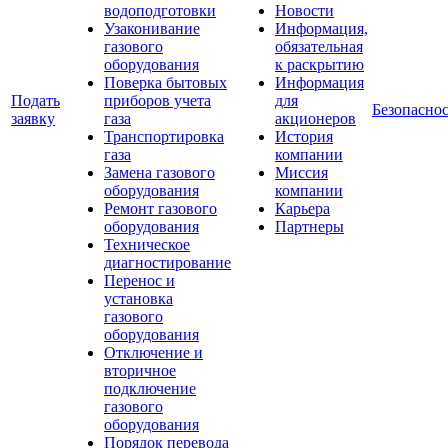
водоподготовки
Новости
Узаконивание
Информация,
газового
обязательная
оборудования
к раскрытию
Поверка бытовых
Информация
Подать
приборов учета
для
Безопаснос
заявку
газа
акционеров
Транспортировка
История
газа
компании
Замена газового
Миссия
оборудования
компании
Ремонт газового
Карьера
оборудования
Партнеры
Техническое
диагностирование
Перенос и
установка
газового
оборудования
Отключение и
вторичное
подключение
газового
оборудования
Порядок перевода