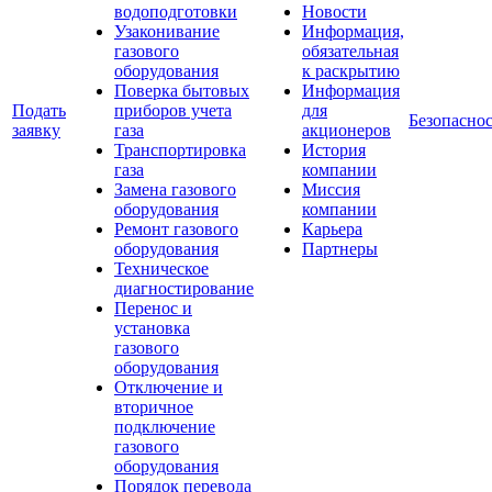
водоподготовки
Новости
Узаконивание
Информация,
газового
обязательная
оборудования
к раскрытию
Поверка бытовых
Информация
Подать
приборов учета
для
Безопаснос
заявку
газа
акционеров
Транспортировка
История
газа
компании
Замена газового
Миссия
оборудования
компании
Ремонт газового
Карьера
оборудования
Партнеры
Техническое
диагностирование
Перенос и
установка
газового
оборудования
Отключение и
вторичное
подключение
газового
оборудования
Порядок перевода