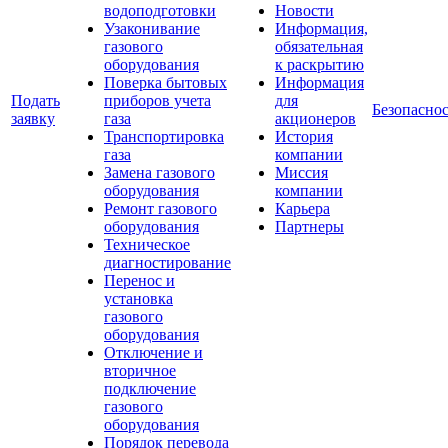
водоподготовки
Новости
Узаконивание
Информация,
газового
обязательная
оборудования
к раскрытию
Поверка бытовых
Информация
Подать
приборов учета
для
Безопаснос
заявку
газа
акционеров
Транспортировка
История
газа
компании
Замена газового
Миссия
оборудования
компании
Ремонт газового
Карьера
оборудования
Партнеры
Техническое
диагностирование
Перенос и
установка
газового
оборудования
Отключение и
вторичное
подключение
газового
оборудования
Порядок перевода