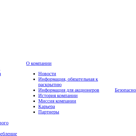
О компании
и
а
Новости
Информация, обязательная к
раскрытию
Информация для акционеров
Безопасно
История компании
Миссия компании
Карьера
Партнеры
вого
ребление