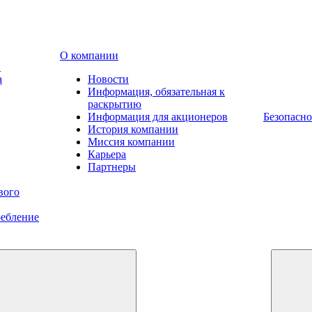
О компании
и
а
Новости
Информация, обязательная к
раскрытию
Информация для акционеров
Безопасно
История компании
Миссия компании
Карьера
Партнеры
вого
ребление