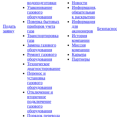
водоподготовки
Новости
Узаконивание
Информация,
газового
обязательная
оборудования
к раскрытию
Поверка бытовых
Информация
Подать
приборов учета
для
Безопаснос
заявку
газа
акционеров
Транспортировка
История
газа
компании
Замена газового
Миссия
оборудования
компании
Ремонт газового
Карьера
оборудования
Партнеры
Техническое
диагностирование
Перенос и
установка
газового
оборудования
Отключение и
вторичное
подключение
газового
оборудования
Порядок перевода