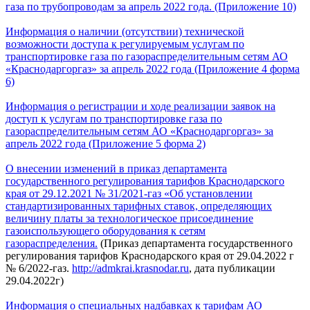
газа по трубопроводам за апрель 2022 года. (Приложение 10)
Информация о наличии (отсутствии) технической
возможности доступа к регулируемым услугам по
транспортировке газа по газораспределительным сетям АО
«Краснодаргоргаз» за апрель 2022 года (Приложение 4 форма
6)
Информация о регистрации и ходе реализации заявок на
доступ к услугам по транспортировке газа по
газораспределительным сетям АО «Краснодаргоргаз» за
апрель 2022 года (Приложение 5 форма 2)
О внесении изменений в приказ департамента
государственного регулирования тарифов Краснодарского
края от 29.12.2021 № 31/2021-газ «Об установлении
стандартизированных тарифных ставок, определяющих
величину платы за технологическое присоединение
газоиспользующего оборудования к сетям
газораспределения.
(Приказ департамента государственного
регулирования тарифов Краснодарского края от 29.04.2022 г
№ 6/2022-газ.
http://admkrai.krasnodar.ru
, дата публикации
29.04.2022г)
Информация о специальных надбавках к тарифам АО