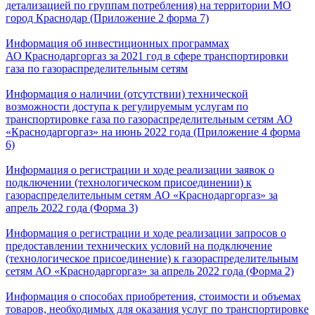
детализацией по группам потребления) на территории МО
город Краснодар (Приложение 2 форма 7)
Информация об инвестиционных программах
АО Краснодаргоргаз за 2021 год в сфере транспортировки
газа по газораспределительным сетям
Информация о наличии (отсутствии) технической
возможности доступа к регулируемым услугам по
транспортировке газа по газораспределительным сетям АО
«Краснодаргоргаз» на июнь 2022 года (Приложение 4 форма
6)
Информация о регистрации и ходе реализации заявок о
подключении (технологическом присоединении) к
газораспределительным сетям АО «Краснодаргоргаз» за
апрель 2022 года (Форма 3)
Информация о регистрации и ходе реализации запросов о
предоставлении технических условий на подключение
(технологическое присоединение) к газораспределительным
сетям АО «Краснодаргоргаз» за апрель 2022 года (Форма 2)
Информация о способах приобретения, стоимости и объемах
товаров, необходимых для оказания услуг по транспортировке